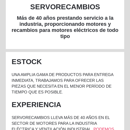
SERVORECAMBIOS
COMPACTOS RADIALES C.A.
ALTA TEMPERATURA
COMPACTOS RADIALES C.C.
Más de 40 años prestando servicio a la
DIAGONALES C.A.
industria, proporcionando motores y
recambios para motores eléctricos de todo
DIAGONALES C.C.
tipo
SENSORES Y ALARMAS PAPST
TANGENCIAL C.C.
TANGENCIAL C.A.
ESTOCK
CENTRÍFUGOS EBM RadiCal
UNA AMPLIA GAMA DE PRODUCTOS PARA ENTREGA
INMEDIATA, TRABAJAMOS PARA OFRECER LAS
PIEZAS QUE NECESITA EN EL MENOR PERÍODO DE
TIEMPO QUE ES POSIBLE.
EXPERIENCIA
SERVORECAMBIOS LLEVA MÁS DE 40 AÑOS EN EL
SECTOR DE MOTORES PARA LA INDUSTRIA
ELÉCTRICA Y VENTILACIÓN INDUSTRIAL.
PODEMOS