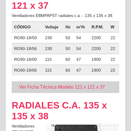
121 x 37
Ventiladores EBMPAPST radiales c.a. - 135 x 135 x 38.
CÓDIGO
Voltaje
Hz
m³/h
R.P.M.
W
RG90-18/50
230
50
54
2200
22
RG90-18/56
230
50
54
2200
22
RG90-18/00
115
60
47
1900
22
RG90-18/06
115
60
47
1900
22
Ver Ficha Técnica Modelo 121 x 121 x 37
RADIALES C.A. 135 x
135 x 38
Ventiladores