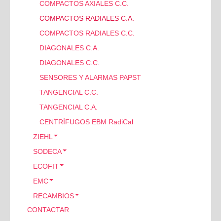
COMPACTOS AXIALES C.C.
ELECTRÓNICA INDUSTRIAL
GRUPO MGM: BA-BAPV
CONDENSADORES
OTRAS MARCAS
VENTILADORES
BOMBAS DE VACÍO
COMPACTOS RADIALES C.A.
GRUPO ASEA MHF
PROTECTORES
VARIADORES HZ
SERVOMOTORES ABB
COMPACTOS RADIALES C.C.
GRUPO ELECTRO ADDA
DIAGONALES C.A.
FRENOS TEMPORITI
DIAGONALES C.C.
OTRAS MARCAS
SENSORES Y ALARMAS PAPST
TANGENCIAL C.C.
TANGENCIAL C.A.
CENTRÍFUGOS EBM RadiCal
ZIEHL
SODECA
AXIALES ZIEHL
ECOFIT
CENTRÍFUGOS ZIEHL
HELICOIDALES
EMC
CENTRÍFUGOS DIAGONALES
TEJADO
CENTRíFUGOS SIMPLES
RECAMBIOS
CENTRÍFUGOS TANGENCIALES QK/QR
EXTRACCIÓN HUMOS
CENTRIFUGOS DOBLES
AXIALES EMC
CONTACTAR
CENTRÍFUGOS SODECA
ALABÉS ATRÁS
CENTRÍFUGOS EMC
REJILLAS