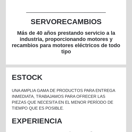
AXIALES ECOFIT
CENTRÍFUGOS ÁLABES HACIA ATRÁS
RODETES
_______________
TANGENCIALES
MOTORES PARA AGITADOR
FILTROS
SERVORECAMBIOS
ALTA TEMPERATURA
Más de 40 años prestando servicio a la
industria, proporcionando motores y
recambios para motores eléctricos de todo
tipo
ESTOCK
UNA AMPLIA GAMA DE PRODUCTOS PARA ENTREGA
INMEDIATA, TRABAJAMOS PARA OFRECER LAS
PIEZAS QUE NECESITA EN EL MENOR PERÍODO DE
TIEMPO QUE ES POSIBLE.
EXPERIENCIA