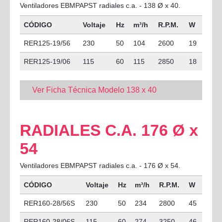
Ventiladores EBMPAPST radiales c.a. - 138 Ø x 40.
CÓDIGO
Voltaje
Hz
m³/h
R.P.M.
W
RER125-19/56
230
50
104
2600
19
RER125-19/06
115
60
115
2850
18
Ver Ficha Técnica Modelo 138 x 40
RADIALES C.A. 176 Ø x
54
Ventiladores EBMPAPST radiales c.a. - 176 Ø x 54.
CÓDIGO
Voltaje
Hz
m³/h
R.P.M.
W
RER160-28/56S
230
50
234
2800
45
RER160-28/06S
115
60
274
3250
46