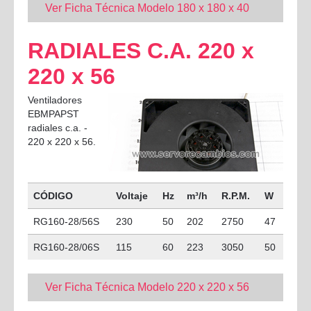
Ver Ficha Técnica Modelo 180 x 180 x 40
RADIALES C.A. 220 x
220 x 56
Ventiladores
EBMPAPST
radiales c.a. -
220 x 220 x 56.
CÓDIGO
Voltaje
Hz
m³/h
R.P.M.
W
RG160-28/56S
230
50
202
2750
47
RG160-28/06S
115
60
223
3050
50
Ver Ficha Técnica Modelo 220 x 220 x 56