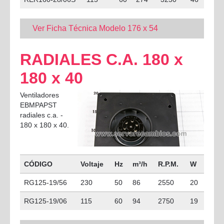
Ver Ficha Técnica Modelo 176 x 54
RADIALES C.A. 180 x
180 x 40
Ventiladores
EBMPAPST
radiales c.a. -
180 x 180 x 40.
CÓDIGO
Voltaje
Hz
m³/h
R.P.M.
W
RG125-19/56
230
50
86
2550
20
RG125-19/06
115
60
94
2750
19