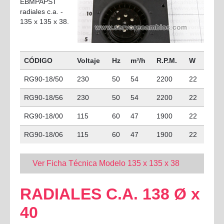
EBMPAPST
radiales c.a. -
135 x 135 x 38.
CÓDIGO
Voltaje
Hz
m³/h
R.P.M.
W
RG90-18/50
230
50
54
2200
22
RG90-18/56
230
50
54
2200
22
RG90-18/00
115
60
47
1900
22
RG90-18/06
115
60
47
1900
22
Ver Ficha Técnica Modelo 135 x 135 x 38
RADIALES C.A. 138 Ø x
40